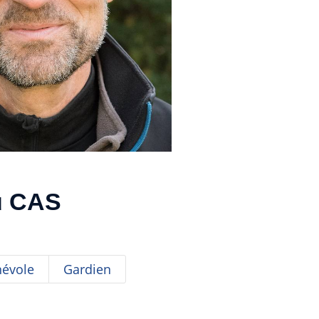
du CAS
névole
Gardien