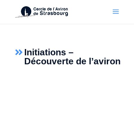
Initiations –

Découverte de l’aviron
Pratiquer l’aviron, c’est allier dépense
physique, coordination, esprit d’équipe et
découverte du plan d’eau.
Le geste du rameur sollicite 90% des muscles
du corps sans traumatisme pour les
articulations.